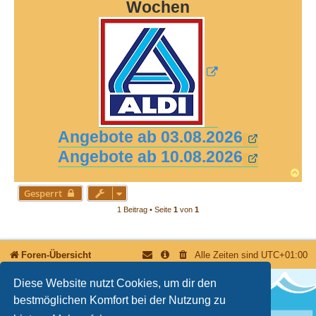
Wochen
r
a
g
Angebote ab 03.08.2026
Angebote ab 10.08.2026
N
a
Gesperrt
c
h
1 Beitrag • Seite
1
von
1
o
b
e
n
Foren-Übersicht
Alle Zeiten sind
UTC+01:00
Diese Website nutzt Cookies, um dir den
bestmöglichen Komfort bei der Nutzung zu