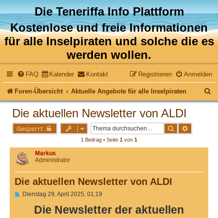
Die Teneriffa Info Plattform
Kostenlose und freie Informationen
für alle Inselpiraten und solche die es
werden wollen.
FAQ
Kalender
Kontakt
Registrieren
Anmelden
S
Foren-Übersicht
Aktuelle Angebote für alle Inselpiraten
u
Die aktuellen Newsletter von ALDI
c
Suche
Erweitert
Gesperrt
h
1 Beitrag • Seite
1
von
1
e
Markus
Administrator
Die aktuellen Newsletter von ALDI
B
Dienstag 29. April 2025, 01:19
e
Die Newsletter der aktuellen
i
t