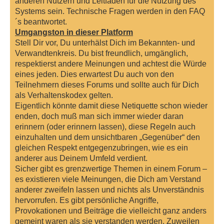
anderen Nutzern und Leitfaden für die Nutzung des
r
a
Systems sein. Technische Fragen werden in den FAQ
g
´s beantwortet.
Umgangston in dieser Platform
Stell Dir vor, Du unterhälst Dich im Bekannten- und
Verwandtenkreis. Du bist freundlich, umgänglich,
respektierst andere Meinungen und achtest die Würde
eines jeden. Dies erwartest Du auch von den
Teilnehmern dieses Forums und sollte auch für Dich
als Verhaltenskodex gelten.
Eigentlich könnte damit diese Netiquette schon wieder
enden, doch muß man sich immer wieder daran
erinnern (oder erinnern lassen), diese Regeln auch
einzuhalten und dem unsichtbaren „Gegenüber“ den
gleichen Respekt entgegenzubringen, wie es ein
anderer aus Deinem Umfeld verdient.
Sicher gibt es grenzwertige Themen in einem Forum –
es existieren viele Meinungen, die Dich am Verstand
anderer zweifeln lassen und nichts als Unverständnis
hervorrufen. Es gibt persönliche Angriffe,
Provokationen und Beiträge die vielleicht ganz anders
gemeint waren als sie verstanden werden. Zuweilen