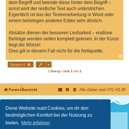
dem Begriff und beende diese hinter dem Begriff –
sonst wird der restliche Text auch unterstrichen.
Eigentlich ist das der Textverarbeitung in Word oder
einem beliebigen anderen Editor sehr ähnlich.
Absätze dienen der besseren Lesbarkeit – endlose
Beiträge werden selten komplett gelesen. In der Kürze
liegt die Würze!
Dies gilt in diesem Fall nicht für die Netiquette.
N
a
Gesperrt
c
h
1 Beitrag • Seite
1
von
1
o
b
e
n
Foren-Übersicht
Alle Zeiten sind
UTC+01:00
Diese Website nutzt Cookies, um dir den
bestmöglichen Komfort bei der Nutzung zu
bieten.
Mehr erfahren
Nutzungsbedingungen
Datenschutzerklärung
Powered by
phpBB
® Forum Software © phpBB Limited