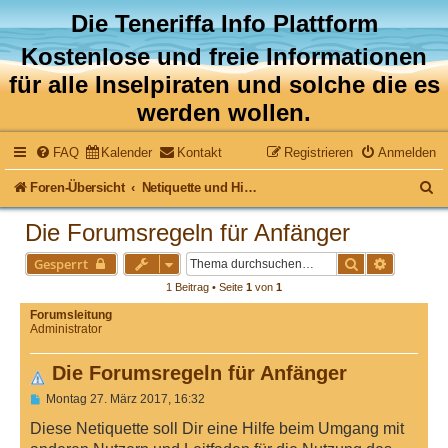
Die Teneriffa Info Plattform
Kostenlose und freie Informationen
für alle Inselpiraten und solche die es
werden wollen.
FAQ
Kalender
Kontakt
Registrieren
Anmelden
S
Foren-Übersicht
Netiquette und Hinweise zur Nutzung dieser Plattform
u
Die Forumsregeln für Anfänger
c
Suche
Erweitert
Gesperrt
h
1 Beitrag • Seite
1
von
1
e
Forumsleitung
Administrator
Die Forumsregeln für Anfänger
B
Montag 27. März 2017, 16:32
e
i
Diese Netiquette soll Dir eine Hilfe beim Umgang mit
t