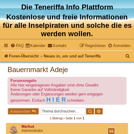
Die Teneriffa Info Plattform
Kostenlose und freie Informationen
für alle Inselpiraten und solche die es
werden wollen.
FAQ
Kalender
Kontakt
Registrieren
Anmelden
S
Foren-Übersicht
Neues in, um und auf Teneriffa
u
Bauernmarkt Adeje
c
Forumsregeln
h
Alle hier eingetragenen Angaben sind ohne Gewähr.
Keine Garantie auf Vollständigkeit.
e
Änderungen oder Ergänzungen werden gern entgegen
H I E R
genommen. Einfach
schreiben.
Suche
Erweiterte Suche
Antworten
1 Beitrag • Seite
1
von
1
Markus
Administrator