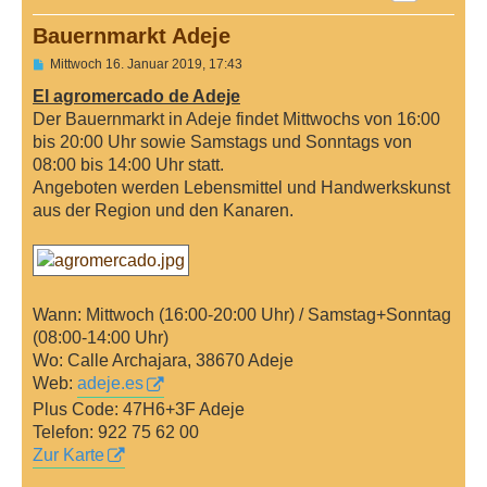
Bauernmarkt Adeje
B
Mittwoch 16. Januar 2019, 17:43
e
i
El agromercado de Adeje
t
Der Bauernmarkt in Adeje findet Mittwochs von 16:00
r
a
bis 20:00 Uhr sowie Samstags und Sonntags von
g
08:00 bis 14:00 Uhr statt.
Angeboten werden Lebensmittel und Handwerkskunst
aus der Region und den Kanaren.
Wann: Mittwoch (16:00-20:00 Uhr) / Samstag+Sonntag
(08:00-14:00 Uhr)
Wo: Calle Archajara, 38670 Adeje
Web:
adeje.es
Plus Code: 47H6+3F Adeje
Telefon: 922 75 62 00
Zur Karte