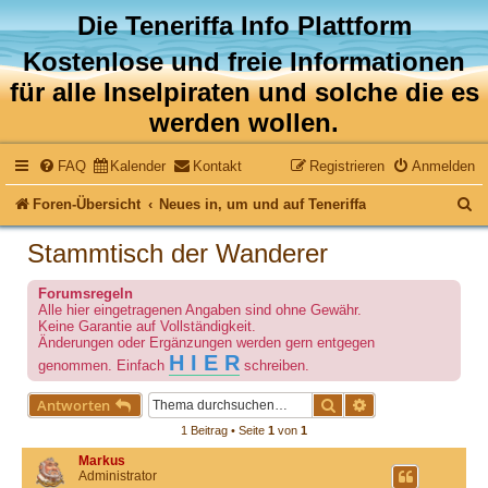
Die Teneriffa Info Plattform
Kostenlose und freie Informationen
für alle Inselpiraten und solche die es
werden wollen.
FAQ
Kalender
Kontakt
Registrieren
Anmelden
S
Foren-Übersicht
Neues in, um und auf Teneriffa
u
Stammtisch der Wanderer
c
Forumsregeln
h
Alle hier eingetragenen Angaben sind ohne Gewähr.
Keine Garantie auf Vollständigkeit.
e
Änderungen oder Ergänzungen werden gern entgegen
H I E R
genommen. Einfach
schreiben.
Suche
Erweiterte Suche
Antworten
1 Beitrag • Seite
1
von
1
Markus
Administrator