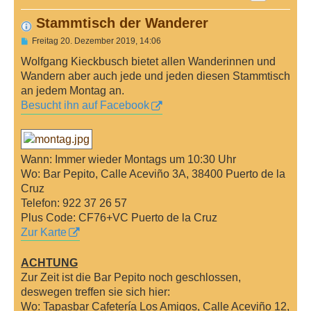
Stammtisch der Wanderer
B
Freitag 20. Dezember 2019, 14:06
e
i
Wolfgang Kieckbusch bietet allen Wanderinnen und
t
Wandern aber auch jede und jeden diesen Stammtisch
r
a
an jedem Montag an.
g
Besucht ihn auf Facebook
Wann: Immer wieder Montags um 10:30 Uhr
Wo: Bar Pepito, Calle Aceviño 3A, 38400 Puerto de la
Cruz
Telefon: 922 37 26 57
Plus Code: CF76+VC Puerto de la Cruz
Zur Karte
ACHTUNG
Zur Zeit ist die Bar Pepito noch geschlossen,
deswegen treffen sie sich hier:
Wo: Tapasbar Cafetería Los Amigos, Calle Aceviño 12,