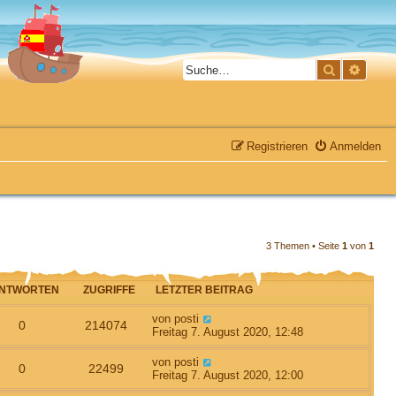
Suche
Erweit
Registrieren
Anmelden
3 Themen • Seite
1
von
1
NTWORTEN
ZUGRIFFE
LETZTER BEITRAG
L
von
posti
A
Z
0
214074
e
Freitag 7. August 2020, 12:48
t
n
u
z
L
von
posti
A
Z
0
22499
t
e
Freitag 7. August 2020, 12:00
t
g
e
t
n
u