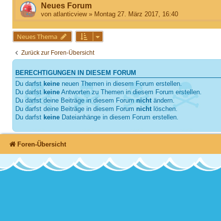
Neues Forum
von
atlanticview
»
Montag 27. März 2017, 16:40
Neues Thema
Zurück zur Foren-Übersicht
BERECHTIGUNGEN IN DIESEM FORUM
Du darfst
keine
neuen Themen in diesem Forum erstellen.
Du darfst
keine
Antworten zu Themen in diesem Forum erstellen.
Du darfst deine Beiträge in diesem Forum
nicht
ändern.
Du darfst deine Beiträge in diesem Forum
nicht
löschen.
Du darfst
keine
Dateianhänge in diesem Forum erstellen.
Foren-Übersicht