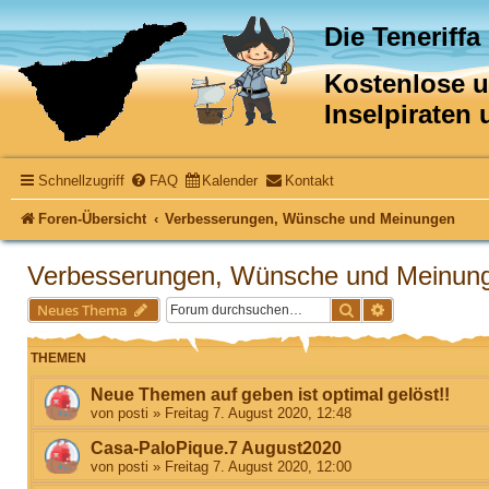
Die Teneriffa
Kostenlose un
Inselpiraten
Schnellzugriff
FAQ
Kalender
Kontakt
Foren-Übersicht
Verbesserungen, Wünsche und Meinungen
Verbesserungen, Wünsche und Meinun
Suche
Erweiterte Suc
Neues Thema
THEMEN
Neue Themen auf geben ist optimal gelöst!!
von
posti
»
Freitag 7. August 2020, 12:48
Casa-PaloPique.7 August2020
von
posti
»
Freitag 7. August 2020, 12:00