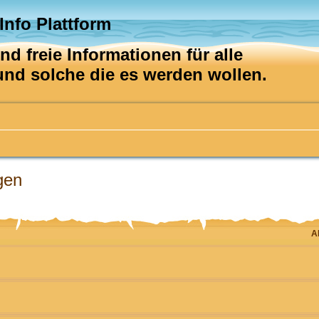
 Info Plattform
d freie Informationen für alle
 und solche die es werden wollen.
gen
he
A