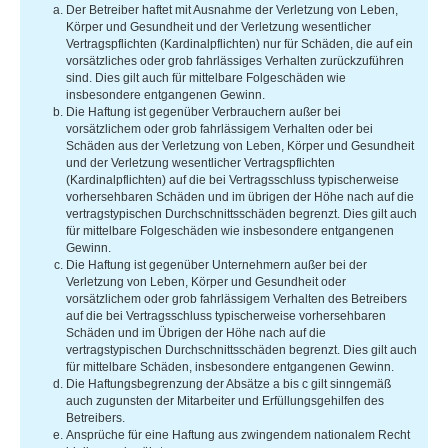
Der Betreiber haftet mit Ausnahme der Verletzung von Leben,
Körper und Gesundheit und der Verletzung wesentlicher
Vertragspflichten (Kardinalpflichten) nur für Schäden, die auf ein
vorsätzliches oder grob fahrlässiges Verhalten zurückzuführen
sind. Dies gilt auch für mittelbare Folgeschäden wie
insbesondere entgangenen Gewinn.
Die Haftung ist gegenüber Verbrauchern außer bei
vorsätzlichem oder grob fahrlässigem Verhalten oder bei
Schäden aus der Verletzung von Leben, Körper und Gesundheit
und der Verletzung wesentlicher Vertragspflichten
(Kardinalpflichten) auf die bei Vertragsschluss typischerweise
vorhersehbaren Schäden und im übrigen der Höhe nach auf die
vertragstypischen Durchschnittsschäden begrenzt. Dies gilt auch
für mittelbare Folgeschäden wie insbesondere entgangenen
Gewinn.
Die Haftung ist gegenüber Unternehmern außer bei der
Verletzung von Leben, Körper und Gesundheit oder
vorsätzlichem oder grob fahrlässigem Verhalten des Betreibers
auf die bei Vertragsschluss typischerweise vorhersehbaren
Schäden und im Übrigen der Höhe nach auf die
vertragstypischen Durchschnittsschäden begrenzt. Dies gilt auch
für mittelbare Schäden, insbesondere entgangenen Gewinn.
Die Haftungsbegrenzung der Absätze a bis c gilt sinngemäß
auch zugunsten der Mitarbeiter und Erfüllungsgehilfen des
Betreibers.
Ansprüche für eine Haftung aus zwingendem nationalem Recht