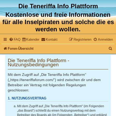
Die Teneriffa Info Plattform
Kostenlose und freie Informationen
für alle Inselpiraten und solche die es
werden wollen.
FAQ
Kalender
Kontakt
Registrieren
Anmelden
S
Foren-Übersicht
u
Die Teneriffa Info Plattform -
c
Nutzungsbedingungen
h
Mit dem Zugriff auf „Die Teneriffa Info Plattform“
e
(„https://teneriffaforum.com/“) wird zwischen dir und dem
Betreiber ein Vertrag mit folgenden Regelungen
geschlossen:
1. NUTZUNGSVERTRAG
Mit dem Zugriff auf „Die Teneriffa Info Plattform“ (im Folgenden
„das Board“) schließt du einen Nutzungsvertrag mit dem
Betreiber des Boards ab (im Folgenden „Betreiber“) und erklärst