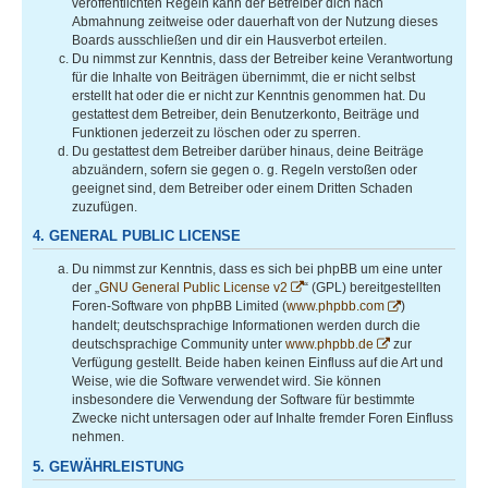
veröffentlichten Regeln kann der Betreiber dich nach
Abmahnung zeitweise oder dauerhaft von der Nutzung dieses
Boards ausschließen und dir ein Hausverbot erteilen.
Du nimmst zur Kenntnis, dass der Betreiber keine Verantwortung
für die Inhalte von Beiträgen übernimmt, die er nicht selbst
erstellt hat oder die er nicht zur Kenntnis genommen hat. Du
gestattest dem Betreiber, dein Benutzerkonto, Beiträge und
Funktionen jederzeit zu löschen oder zu sperren.
Du gestattest dem Betreiber darüber hinaus, deine Beiträge
abzuändern, sofern sie gegen o. g. Regeln verstoßen oder
geeignet sind, dem Betreiber oder einem Dritten Schaden
zuzufügen.
4. GENERAL PUBLIC LICENSE
Du nimmst zur Kenntnis, dass es sich bei phpBB um eine unter
der „
GNU General Public License v2
“ (GPL) bereitgestellten
Foren-Software von phpBB Limited (
www.phpbb.com
)
handelt; deutschsprachige Informationen werden durch die
deutschsprachige Community unter
www.phpbb.de
zur
Verfügung gestellt. Beide haben keinen Einfluss auf die Art und
Weise, wie die Software verwendet wird. Sie können
insbesondere die Verwendung der Software für bestimmte
Zwecke nicht untersagen oder auf Inhalte fremder Foren Einfluss
nehmen.
5. GEWÄHRLEISTUNG