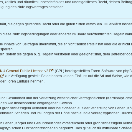
ches, zeitlich und räumlich unbeschränktes und unentgeltliches Recht, deinen Beit
digung des Nutzungsvertrages bestehen.
enthält, die gegen geltendes Recht oder die guten Sitten verstoßen. Du erklärst ins
en diese Nutzungsbedingungen oder anderer im Board veröffentlichten Regeln kan
e Inhalte von Beiträgen übernimmt, die er nicht selbst erstellt hat oder die er nic
 sperren.
rn, sofern sie gegen o. g. Regeln verstoßen oder geeignet sind, dem Betreiber o
NU General Public License v2
“ (GPL) bereitgestellten Foren-Software von phpB
zur Verfügung gestellt. Beide haben keinen Einfluss auf die Art und Weise, wi
mder Foren Einfluss nehmen.
nd Gesundheit und der Verletzung wesentlicher Vertragspflichten (Kardinalpflichten
schäden wie insbesondere entgangenen Gewinn.
r grob fahrlässigem Verhalten oder bei Schäden aus der Verletzung von Leben, Kör
ersehbaren Schäden und im übrigen der Höhe nach auf die vertragstypischen Durchsc
n Leben, Körper und Gesundheit oder vorsätzlichem oder grob fahrlässigem Verhalt
agstypischen Durchschnittsschäden begrenzt. Dies gilt auch für mittelbare Schä