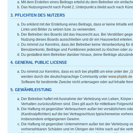
Mit dem Erstellen eines Beitrags erteilst du dem Betreiber ein einfa
Das Nutzungsrecht nach Punkt 2, Unterpunkt a bleibt auch nach Kün
3. PFLICHTEN DES NUTZERS
Du erklärst mit der Erstellung eines Beitrags, dass er keine Inhalte 
Links und Bilder zu setzen bzw. zu verwenden.
Der Betreiber des Boards übt das Hausrecht aus. Bei Verstößen geg
Nutzung dieses Boards ausschließen und dir ein Hausverbot erteilen.
Du nimmst zur Kenntnis, dass der Betreiber keine Verantwortung für di
Benutzerkonto, Beiträge und Funktionen jederzeit zu löschen oder zu
Du gestattest dem Betreiber darüber hinaus, deine Beiträge abzuände
4. GENERAL PUBLIC LICENSE
Du nimmst zur Kenntnis, dass es sich bei phpBB um eine unter der „
G
werden durch die deutschsprachige Community unter
www.phpbb.de
Software für bestimmte Zwecke nicht untersagen oder auf Inhalte fre
5. GEWÄHRLEISTUNG
Der Betreiber haftet mit Ausnahme der Verletzung von Leben, Körper u
Verhalten zurückzuführen sind. Dies gilt auch für mittelbare Folge
Die Haftung ist gegenüber Verbrauchern außer bei vorsätzlichem ode
(Kardinalpflichten) auf die bei Vertragsschluss typischerweise vorh
insbesondere entgangenen Gewinn.
Die Haftung ist gegenüber Unternehmern außer bei der Verletzung vo
vorhersehbaren Schäden und im Übrigen der Höhe nach auf die vertr