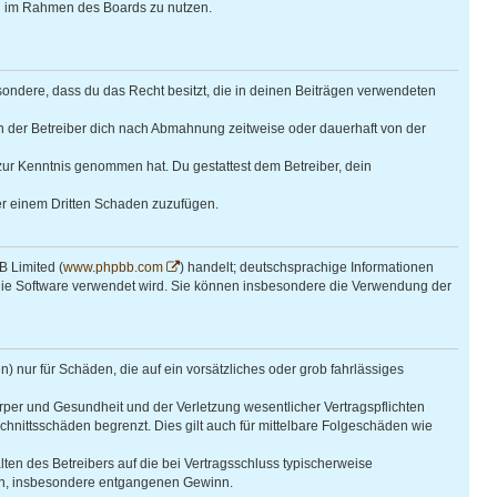
rag im Rahmen des Boards zu nutzen.
besondere, dass du das Recht besitzt, die in deinen Beiträgen verwendeten
n der Betreiber dich nach Abmahnung zeitweise oder dauerhaft von der
ht zur Kenntnis genommen hat. Du gestattest dem Betreiber, dein
der einem Dritten Schaden zuzufügen.
B Limited (
www.phpbb.com
) handelt; deutschsprachige Informationen
e die Software verwendet wird. Sie können insbesondere die Verwendung der
) nur für Schäden, die auf ein vorsätzliches oder grob fahrlässiges
per und Gesundheit und der Verletzung wesentlicher Vertragspflichten
hnittsschäden begrenzt. Dies gilt auch für mittelbare Folgeschäden wie
en des Betreibers auf die bei Vertragsschluss typischerweise
den, insbesondere entgangenen Gewinn.