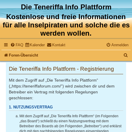
Die Teneriffa Info Plattform
Kostenlose und freie Informationen
für alle Inselpiraten und solche die es
werden wollen.
FAQ
Kalender
Kontakt
Anmelden
S
Foren-Übersicht
u
Die Teneriffa Info Plattform - Registrierung
c
Mit dem Zugriff auf „Die Teneriffa Info Plattform“
h
(„https://teneriffaforum.com/“) wird zwischen dir und dem
e
Betreiber ein Vertrag mit folgenden Regelungen
geschlossen:
1. NUTZUNGSVERTRAG
Mit dem Zugriff auf „Die Teneriffa Info Plattform“ (im Folgenden
„das Board“) schließt du einen Nutzungsvertrag mit dem
Betreiber des Boards ab (im Folgenden „Betreiber“) und erklärst
dich mit den nachfolgenden Regelungen einverstanden.