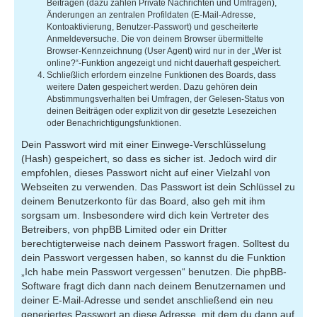
Beiträgen (dazu zählen Private Nachrichten und Umfragen),
Änderungen an zentralen Profildaten (E-Mail-Adresse,
Kontoaktivierung, Benutzer-Passwort) und gescheiterte
Anmeldeversuche. Die von deinem Browser übermittelte
Browser-Kennzeichnung (User Agent) wird nur in der „Wer ist
online?“-Funktion angezeigt und nicht dauerhaft gespeichert.
Schließlich erfordern einzelne Funktionen des Boards, dass
weitere Daten gespeichert werden. Dazu gehören dein
Abstimmungsverhalten bei Umfragen, der Gelesen-Status von
deinen Beiträgen oder explizit von dir gesetzte Lesezeichen
oder Benachrichtigungsfunktionen.
Dein Passwort wird mit einer Einwege-Verschlüsselung
(Hash) gespeichert, so dass es sicher ist. Jedoch wird dir
empfohlen, dieses Passwort nicht auf einer Vielzahl von
Webseiten zu verwenden. Das Passwort ist dein Schlüssel zu
deinem Benutzerkonto für das Board, also geh mit ihm
sorgsam um. Insbesondere wird dich kein Vertreter des
Betreibers, von phpBB Limited oder ein Dritter
berechtigterweise nach deinem Passwort fragen. Solltest du
dein Passwort vergessen haben, so kannst du die Funktion
„Ich habe mein Passwort vergessen“ benutzen. Die phpBB-
Software fragt dich dann nach deinem Benutzernamen und
deiner E-Mail-Adresse und sendet anschließend ein neu
generiertes Passwort an diese Adresse, mit dem du dann auf