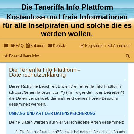
Die Teneriffa Info Plattform
Kostenlose und freie Informationen
für alle Inselpiraten und solche die es
werden wollen.
FAQ
Kalender
Kontakt
Registrieren
Anmelden
S
Foren-Übersicht
u
Die Teneriffa Info Plattform -
c
Datenschutzerklärung
h
Diese Richtlinie beschreibt, wie „Die Teneriffa Info Plattform“
e
(„https://teneriffaforum.com/“) (im Folgenden „der Betreiber“)
die Daten verwendet, die während deines Foren-Besuchs
gesammelt werden.
UMFANG UND ART DER DATENSPEICHERUNG
Deine Daten werden auf vier verschiedene Arten gesammelt:
Die Forensoftware phpBB erstellt bei deinem Besuch des Boards