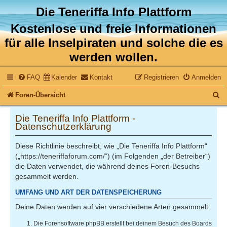
Die Teneriffa Info Plattform
Kostenlose und freie Informationen
für alle Inselpiraten und solche die es
werden wollen.
FAQ
Kalender
Kontakt
Registrieren
Anmelden
S
Foren-Übersicht
u
Die Teneriffa Info Plattform -
c
Datenschutzerklärung
h
Diese Richtlinie beschreibt, wie „Die Teneriffa Info Plattform“
e
(„https://teneriffaforum.com/“) (im Folgenden „der Betreiber“)
die Daten verwendet, die während deines Foren-Besuchs
gesammelt werden.
UMFANG UND ART DER DATENSPEICHERUNG
Deine Daten werden auf vier verschiedene Arten gesammelt:
Die Forensoftware phpBB erstellt bei deinem Besuch des Boards