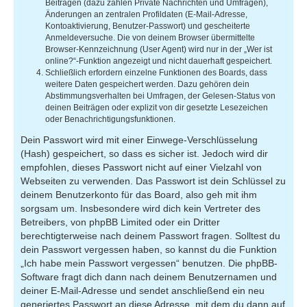
Beiträgen (dazu zählen Private Nachrichten und Umfragen),
Änderungen an zentralen Profildaten (E-Mail-Adresse,
Kontoaktivierung, Benutzer-Passwort) und gescheiterte
Anmeldeversuche. Die von deinem Browser übermittelte
Browser-Kennzeichnung (User Agent) wird nur in der „Wer ist
online?“-Funktion angezeigt und nicht dauerhaft gespeichert.
Schließlich erfordern einzelne Funktionen des Boards, dass
weitere Daten gespeichert werden. Dazu gehören dein
Abstimmungsverhalten bei Umfragen, der Gelesen-Status von
deinen Beiträgen oder explizit von dir gesetzte Lesezeichen
oder Benachrichtigungsfunktionen.
Dein Passwort wird mit einer Einwege-Verschlüsselung
(Hash) gespeichert, so dass es sicher ist. Jedoch wird dir
empfohlen, dieses Passwort nicht auf einer Vielzahl von
Webseiten zu verwenden. Das Passwort ist dein Schlüssel zu
deinem Benutzerkonto für das Board, also geh mit ihm
sorgsam um. Insbesondere wird dich kein Vertreter des
Betreibers, von phpBB Limited oder ein Dritter
berechtigterweise nach deinem Passwort fragen. Solltest du
dein Passwort vergessen haben, so kannst du die Funktion
„Ich habe mein Passwort vergessen“ benutzen. Die phpBB-
Software fragt dich dann nach deinem Benutzernamen und
deiner E-Mail-Adresse und sendet anschließend ein neu
generiertes Passwort an diese Adresse, mit dem du dann auf