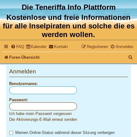
Die Teneriffa Info Plattform
Kostenlose und freie Informationen
für alle Inselpiraten und solche die es
werden wollen.
FAQ
Kalender
Kontakt
Registrieren
Anmelden
S
Foren-Übersicht
u
Anmelden
c
Benutzername:
h
e
Passwort:
Ich habe mein Passwort vergessen
Die Aktivierungs-E-Mail erneut senden
Meinen Online-Status während dieser Sitzung verbergen