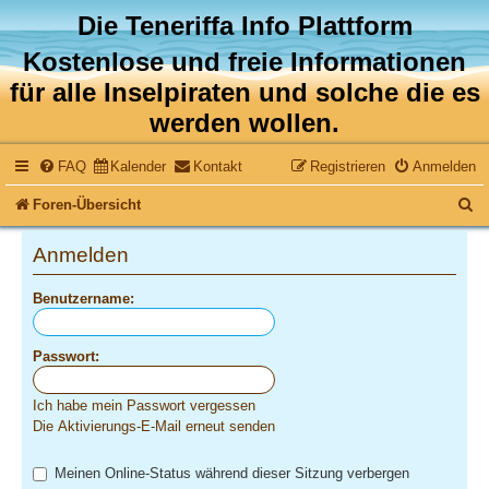
Die Teneriffa Info Plattform
Kostenlose und freie Informationen
für alle Inselpiraten und solche die es
werden wollen.
FAQ
Kalender
Kontakt
Registrieren
Anmelden
S
Foren-Übersicht
u
Anmelden
c
Benutzername:
h
e
Passwort:
Ich habe mein Passwort vergessen
Die Aktivierungs-E-Mail erneut senden
Meinen Online-Status während dieser Sitzung verbergen