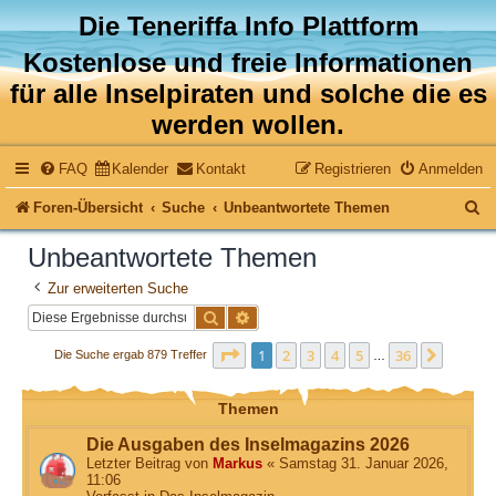
Die Teneriffa Info Plattform
Kostenlose und freie Informationen
für alle Inselpiraten und solche die es
werden wollen.
FAQ
Kalender
Kontakt
Registrieren
Anmelden
S
Foren-Übersicht
Suche
Unbeantwortete Themen
u
Unbeantwortete Themen
c
Zur erweiterten Suche
h
Suche
Erweiterte Suche
e
Seite
1
von
36
1
2
3
4
5
36
Nächst
Die Suche ergab 879 Treffer
…
Themen
Die Ausgaben des Inselmagazins 2026
Letzter Beitrag von
Markus
«
Samstag 31. Januar 2026,
11:06