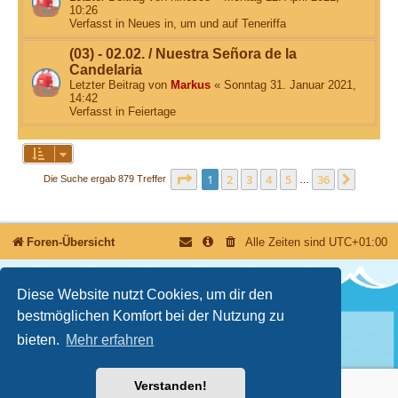
10:26
Verfasst in
Neues in, um und auf Teneriffa
(03) - 02.02. / Nuestra Señora de la
Candelaria
Letzter Beitrag von
Markus
«
Sonntag 31. Januar 2021,
14:42
Verfasst in
Feiertage
Seite
1
von
36
1
2
3
4
5
36
Nächst
Die Suche ergab 879 Treffer
…
Foren-Übersicht
Alle Zeiten sind
UTC+01:00
Diese Website nutzt Cookies, um dir den
bestmöglichen Komfort bei der Nutzung zu
bieten.
Mehr erfahren
Nutzungsbedingungen
Datenschutzerklärung
Powered by
phpBB
® Forum Software © phpBB Limited
Deutsche Übersetzung durch
phpBB.de
© 2026 | Version 3.3.17
Verstanden!