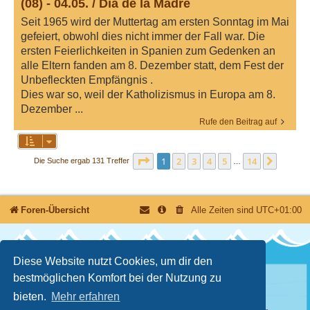
(08) - 04.05. / Día de la Madre
Seit 1965 wird der Muttertag am ersten Sonntag im Mai
gefeiert, obwohl dies nicht immer der Fall war. Die
ersten Feierlichkeiten in Spanien zum Gedenken an
alle Eltern fanden am 8. Dezember statt, dem Fest der
Unbefleckten Empfängnis .
Dies war so, weil der Katholizismus in Europa am 8.
Dezember ...
Rufe den Beitrag auf
Seite
1
von
14
1
2
3
4
5
14
Nächst
Die Suche ergab 131 Treffer
…
Foren-Übersicht
Alle Zeiten sind
UTC+01:00
Diese Website nutzt Cookies, um dir den
bestmöglichen Komfort bei der Nutzung zu
Nutzungsbedingungen
Datenschutzerklärung
bieten.
Mehr erfahren
Powered by
phpBB
® Forum Software © phpBB Limited