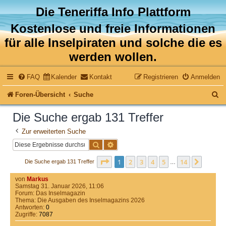
Die Teneriffa Info Plattform
Kostenlose und freie Informationen
für alle Inselpiraten und solche die es
werden wollen.
FAQ
Kalender
Kontakt
Registrieren
Anmelden
S
Foren-Übersicht
Suche
u
Die Suche ergab 131 Treffer
c
Zur erweiterten Suche
h
Suche
Erweiterte Suche
e
Seite
1
von
14
1
2
3
4
5
14
Nächst
Die Suche ergab 131 Treffer
…
von
Markus
Samstag 31. Januar 2026, 11:06
Forum:
Das Inselmagazin
Thema:
Die Ausgaben des Inselmagazins 2026
Antworten:
0
Zugriffe:
7087