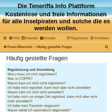
Die Teneriffa Info Plattform
Kostenlose und freie Informationen
für alle Inselpiraten und solche die es
werden wollen.
FAQ
Kalender
Kontakt
Registrieren
Anmelden
S
Foren-Übersicht
Häufig gestellte Fragen
u
Häufig gestellte Fragen
c
h
Registrierung und Anmeldung
Wozu muss ich mich registrieren?
e
Was ist COPPA?
Warum kann ich mich nicht registrieren?
Ich habe mich registriert, kann mich aber nicht anmelden!
Warum kann ich mich nicht anmelden?
Ich habe mich vor einiger Zeit registriert, kann mich aber nicht
mehr anmelden?!
Ich habe mein Passwort vergessen!
Warum werde ich automatisch abgemeldet?