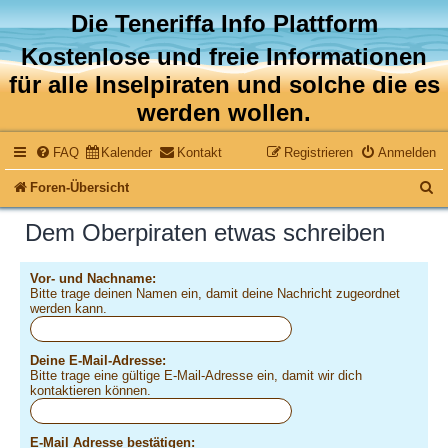
Die Teneriffa Info Plattform
Kostenlose und freie Informationen
für alle Inselpiraten und solche die es
werden wollen.
FAQ
Kalender
Kontakt
Registrieren
Anmelden
S
Foren-Übersicht
u
Dem Oberpiraten etwas schreiben
c
h
Vor- und Nachname:
Bitte trage deinen Namen ein, damit deine Nachricht zugeordnet
e
werden kann.
Deine E-Mail-Adresse:
Bitte trage eine gültige E-Mail-Adresse ein, damit wir dich
kontaktieren können.
E-Mail Adresse bestätigen: