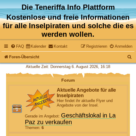
Die Teneriffa Info Plattform
Kostenlose und freie Informationen
für alle Inselpiraten und solche die es
werden wollen.
FAQ
Kalender
Kontakt
Registrieren
Anmelden
S
Foren-Übersicht
u
Aktuelle Zeit: Donnerstag 6. August 2026, 16:18
c
Forum
h
Aktuelle Angebote für alle
e
Inselpiraten
Hier findet ihr aktuelle Flyer und
Angebote von der Insel.
Geschäftslokal in La
Gerade im Angebot:
Paz zu verkaufen
Themen:
6