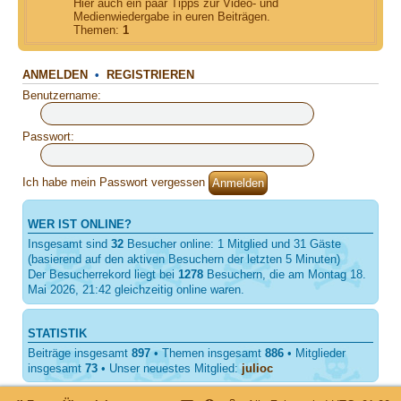
Hier auch ein paar Tipps zur Video- und
Medienwiedergabe in euren Beiträgen.
Themen:
1
ANMELDEN
•
REGISTRIEREN
Benutzername:
Passwort:
Ich habe mein Passwort vergessen
WER IST ONLINE?
Insgesamt sind
32
Besucher online: 1 Mitglied und 31 Gäste
(basierend auf den aktiven Besuchern der letzten 5 Minuten)
Der Besucherrekord liegt bei
1278
Besuchern, die am Montag 18.
Mai 2026, 21:42 gleichzeitig online waren.
STATISTIK
Beiträge insgesamt
897
• Themen insgesamt
886
• Mitglieder
insgesamt
73
• Unser neuestes Mitglied:
julioc